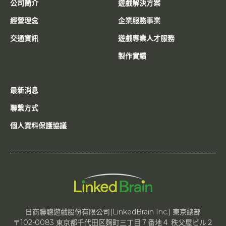
公司簡介
遊戲解決方案
經營理念
企業服務事業
交通資訊
遊戲專業人才服務
製作實績
最新消息
聯繫方式
個人資料保護協議
日商聯聰遊戲股份有限公司(LinkedBrain Inc.) 東京總部
〒102-0083 東京都千代田区麹町三丁目７番地４ 秩父屋ビル２