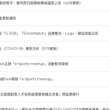
急狀態令，敝司即日起開始實施遠距上班（4/28更新）
能更新通知
「G-JOB」「EncreMatch」品牌整合、Logo、網站改版公告
COVID-19）應對方針（3/19更新）
A主辦「e-Sports meetup」活動暫停舉辦
將協助FeA舉辦「e-Sports meetup」
臺日遊戲創意人才技術論壇暨商機交流會」將延期舉行
理清水弘一，將於台北國際電玩展2020「APGS亞太國際高峰會」登台