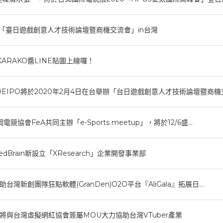
將舉辦「臺日遊戲創意人才技術論壇暨商機交流會」in台灣
KARAKO醬LINE貼圖上線囉！
in與DEIPO將於2020年2月4日在台舉辦「台日遊戲創意人才技術論壇暨商機
與福岡電競協會FeA共同主辦「e-Sports meetup」，將於12/6盛…
edBrain新設立「XResearch」企業開發事業部
n將協助台灣新創團隊狂點軟體(GranDen)O2O平台『AliGala』拓展日…
rain將與台灣虛擬網紅協會簽屬MOU大力協助台灣VTuber產業