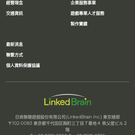
經營理念
企業服務事業
交通資訊
遊戲專業人才服務
製作實績
最新消息
聯繫方式
個人資料保護協議
日商聯聰遊戲股份有限公司(LinkedBrain Inc.) 東京總部
〒102-0083 東京都千代田区麹町三丁目７番地４ 秩父屋ビル２
階