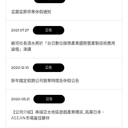
盂蘭盆節停業休假通知
2021.07.27
公告
敝司社長清水將於「台日數位娛樂產業趨勢暨產製技術應用
論壇」演講
2020.12.10
公告
新年國定假期公司營業時間及休假公告
2020.05.21
公告
【公司介紹】串接亞太地區遊戲產業橋梁_拓展日本、
ASEAN市場最佳夥伴