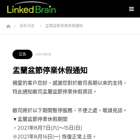
Home
最新消息
盂蘭盆節停業休假通知
公告
2021.08.03
盂蘭盆節停業休假通知
親愛的客戶您好，感謝您對於敝司長期以來的支持，
特此通知敝司盂蘭盆節停業休假資訊。
敝司將於以下期間暫停服務，不便之處，敬請見諒。
▼盂蘭盆節停業休假期間
・2021年8月7日(六)～15日(日)
※2021年8月16日(一) 恢復正常上班。