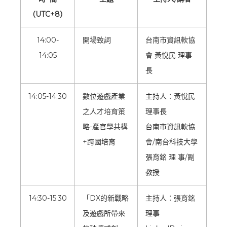
（UTC+8）
14:00-
開場致詞
台南市資訊軟協
14:05
會 黃悅民 理事
長
14:05-14:30
數位遊戲產業
主持人：黃悅民
之人才培育策
理事長
略-產官學共構
台南市資訊軟協
+跨國培育
會/南台科技大學
張育銘 理 事/副
教授
14:30-15:30
「DX的新戰略
主持人：張育銘
及遊戲所帶來
理事