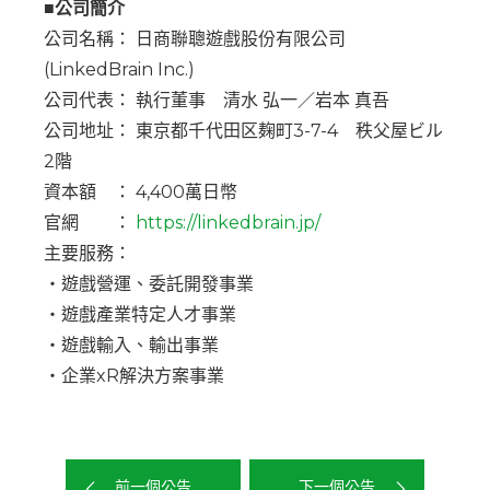
■公司簡介
公司名稱： 日商聯聰遊戲股份有限公司
(LinkedBrain Inc.)
公司代表： 執行董事 清水 弘一／岩本 真吾
公司地址： 東京都千代田区麹町3-7-4 秩父屋ビル
2階
資本額 ： 4,400萬日幣
官網 ：
https://linkedbrain.jp/
主要服務：
・遊戲營運、委託開發事業
・遊戲產業特定人才事業
・遊戲輸入、輸出事業
・企業xR解決方案事業
前一個公告
下一個公告