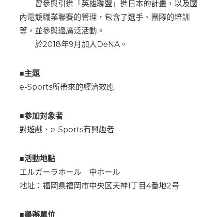
曾參與引進「英雄聯盟」進日本的計畫，以及國
內電競職業聯賽的管理，包含了選手、團隊的培訓
等，並參與過廣泛活動。
於2018年9月加入DeNA。
■主題
e-Sports所帶來的經濟效應
■参加対象者
對遊戲、e-Sports有興趣者
■活動地點
エルガーラホール 中ホール
地址：福岡県福岡市中央区天神1丁目4番地2号
■舉辦單位