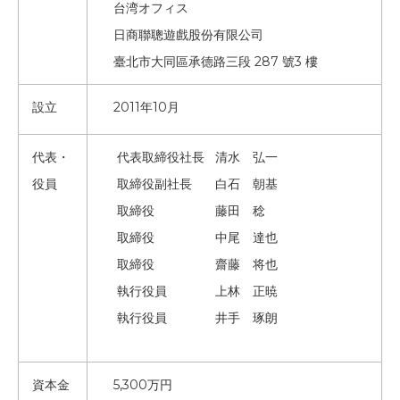
台湾オフィス
日商聯聰遊戲股份有限公司
臺北市大同區承德路三段 287 號3 樓
設立
2011年10月
代表・
代表取締役社長
清水 弘一
役員
取締役副社長
白石 朝基
取締役
藤田 稔
取締役
中尾 達也
取締役
齋藤 将也
執行役員
上林 正暁
執行役員
井手 琢朗
資本金
5,300万円