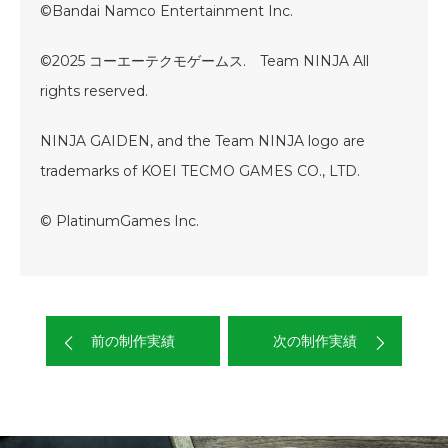
©Bandai Namco Entertainment Inc.
©2025 コーエーテクモゲームス. Team NINJA All
rights reserved.
NINJA GAIDEN, and the Team NINJA logo are
trademarks of KOEI TECMO GAMES CO., LTD.
© PlatinumGames Inc.
前の制作実績
次の制作実績