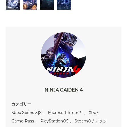
NINJA GAIDEN 4
カテゴリー
Xbox Series X|S 、 Microsoft Store™ 、 Xbox
Game Pass 、 PlayStation®5 、 Steam® / アクシ