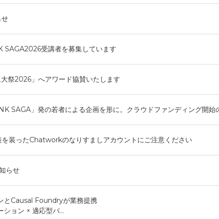
らせ
INK SAGA2026受講者を募集しています
大祭2026」へアワード協賛いたします
 LINK SAGA」発の若者による企画を形に。クラウドファンディング開始
を装ったChatworkのなりすましアカウントにご注意ください
知らせ
Causal Foundryが業務提携
ション × 適応型パ…