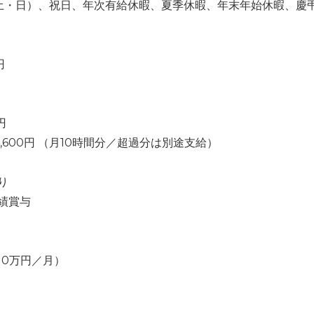
土・日）、祝日、年次有給休暇、夏季休暇、年末年始休暇、慶
円
円
4,600円 （月10時間分／超過分は別途支給）
り
績賞与
10万円／月）