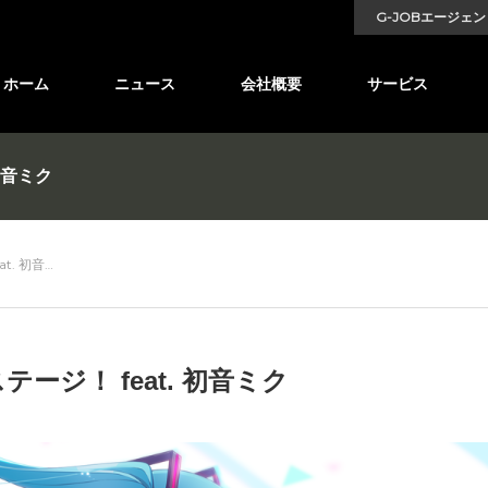
G-JOBエージェン
ホーム
ニュース
会社概要
サービス
初音ミク
t. 初音…
ジ！ feat. 初音ミク