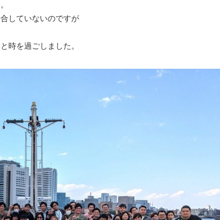
た。
集合していないのですが
！
ひと時を過ごしました。