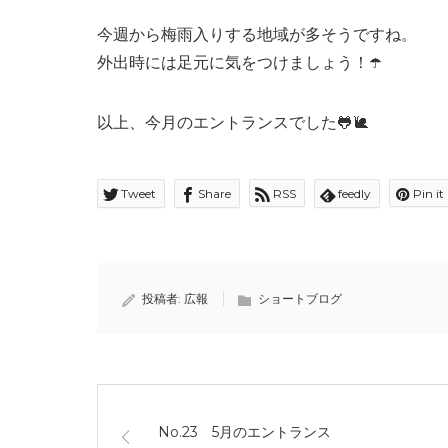
今週から梅雨入りする地域が多そうですね。
外出時には足元に気をつけましょう！☂️
以上、今月のエントランスでした🐸🐌
Tweet
Share
RSS
feedly
Pin it
投稿者:
広報
ショートブログ
No.23 5月のエントランス