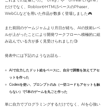
これまでの定番だった「Unity」や「Unreal Engine」
だけでなく、RobloxやHTML5ベースのPhaser、
WebGLなどを用いた作品が数多く登場しました🎮
また前回のゲームジャムより月日が経ち、AIの技術レベ
ルが上がったことにより開発ワークフローへ積極的に組
み込んでいる方が多く見受けられました🧐
発表中には下記のようなお話も…
AIで出力したドット絵をベースに、自分で調整を加えてアセ
ットを作った
Codexを使い、プロンプトのみ（一切コードもアセットも触
らない）で1本のゲームを丸ごと作った
単に自力でプログラミングするだけでなく、AIを心強い