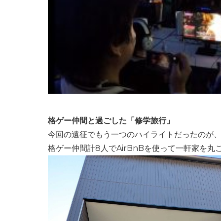
格ゲー仲間と過ごした「修学旅行」
今回の遠征でもう一つのハイライトだったのが
格ゲー仲間計8人でAirBnBを使って一軒家を