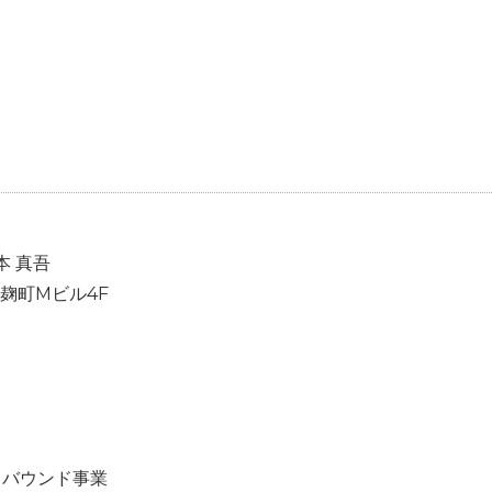
本 真吾
 麹町Mビル4F
トバウンド事業