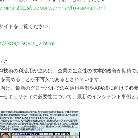
a-seminar2023/supportseminar/fukuoka.html
サイトをご覧ください。
nt/2309/230901_2.html
ついて
は、AI技術の利活用が進めば、企業の生産性の抜本的改善が期待
ーを高めることが不可欠であるとされています。
に向け、最新のグローバルでのAI活用事例やAI実装に向けて必
ーセキュリティの必要性について、最新のインシデント事例と