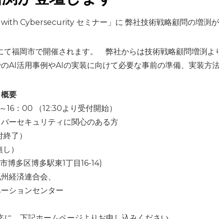
ith Cybersecurity セミナー」に 弊社技術戦略顧問の増
月）にて福岡市で開催されます。 弊社からは技術戦略顧問増渕よ
のAI活用事例やAIの実装に向けて必要な事前の準備、実装方
」概要
～16：00 （12:30より受付開始）
イバーセキュリティに関心のある方
付終了）
無し）
博多区博多駅東1丁目16-14)
九州経済連合会、
ーションセンター
）迄に、下記ホームページよりお申し込みください