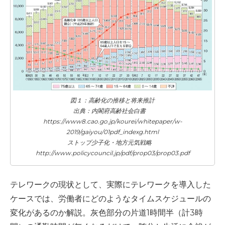
図１：高齢化の推移と将来推計
出典：内閣府高齢社会白書
https://www8.cao.go.jp/kourei/whitepaper/w-
2019/gaiyou/01pdf_indexg.html
ストップ少子化・地方元気戦略
http://www.policycouncil.jp/pdf/prop03/prop03.pdf
テレワークの現状として、実際にテレワークを導入した
ケースでは、労働者にどのようなタイムスケジュールの
変化があるのか解説。灰色部分の片道1時間半（計3時