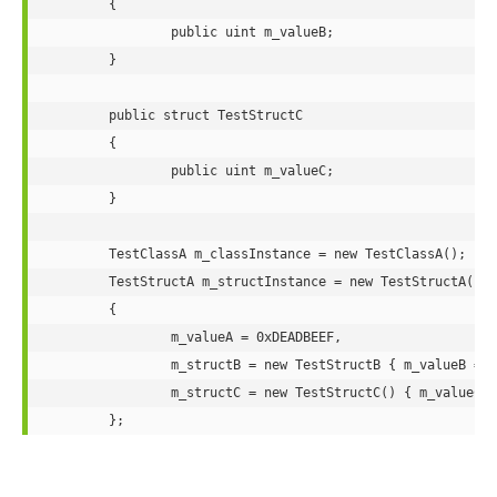
	{

public
uint
 m_valueB;

	}

public
struct
 TestStructC

	{

public
uint
 m_valueC;

	}

	TestClassA m_classInstance = 
new
 TestClassA();

	TestStructA m_structInstance = 
new
 TestStructA()

	{

		m_valueA = 
0xDEADBEEF
,

		m_structB = 
new
 TestStructB { m_valueB = 
0
		m_structC = 
new
 TestStructC() { m_valueC =