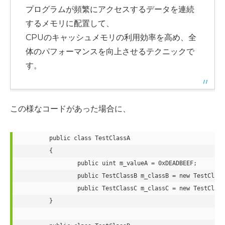
プログラムが頻繁にアクセスするデータを連続
するメモリに配置して、
CPUのキャッシュメモリの利用効率を高め、全
体のパフォーマンスを向上させるテクニックで
す。
この様なコードがあった場合に、
public
class
TestClassA
	{

public
uint
 m_valueA = 
0xDEADBEEF
;

public
 TestClassB m_classB = 
new
 TestClass
public
 TestClassC m_classC = 
new
 TestClass
	}
