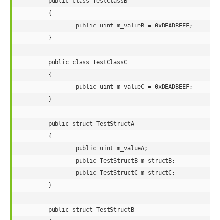
public
class
TestClassB
	{

public
uint
 m_valueB = 
0xDEADBEEF
;

	}

public
class
TestClassC
	{

public
uint
 m_valueC = 
0xDEADBEEF
;

	}

public
struct
 TestStructA

	{

public
uint
 m_valueA;

public
 TestStructB m_structB;

public
 TestStructC m_structC;

	}

public
struct
 TestStructB
