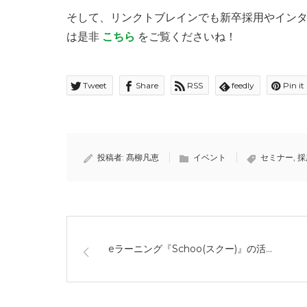
そして、リンクトブレインでも新卒採用やイン
は是非
こちら
をご覧くださいね！
Tweet
Share
RSS
feedly
Pin it
投稿者:
髙柳凡恵
イベント
セミナー
,
採
eラーニング『Schoo(スクー)』の活…